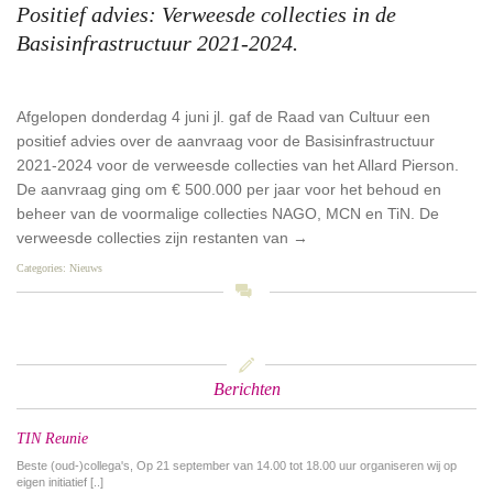
Positief advies: Verweesde collecties in de
Basisinfrastructuur 2021-2024.
Afgelopen donderdag 4 juni jl. gaf de Raad van Cultuur een
positief advies over de aanvraag voor de Basisinfrastructuur
2021-2024 voor de verweesde collecties van het Allard Pierson.
De aanvraag ging om € 500.000 per jaar voor het behoud en
beheer van de voormalige collecties NAGO, MCN en TiN. De
verweesde collecties zijn restanten van
→
Categories:
Nieuws
Newest
󰀃
Berichten
TIN Reunie
Beste (oud-)collega's, Op 21 september van 14.00 tot 18.00 uur organiseren wij op
eigen initiatief [..]