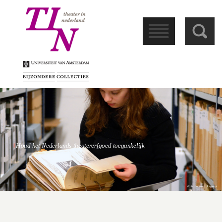
󰁖
󰀩
Houd het Nederlands theatererfgoed toegankelijk
Foto: Jochem Jurgens