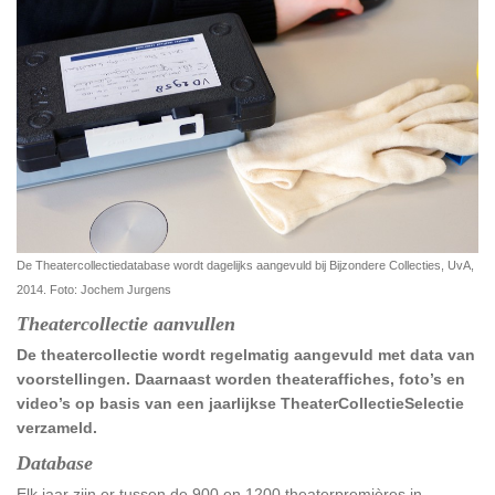
De Theatercollectiedatabase wordt dagelijks aangevuld bij Bijzondere Collecties, UvA,
2014. Foto: Jochem Jurgens
Theatercollectie aanvullen
De
theatercollectie
wordt regelmatig aangevuld met data van
voorstellingen. Daarnaast worden theateraffiches, foto’s en
video’s op basis van een jaarlijkse TheaterCollectieSelectie
verzameld.
Database
Elk jaar zijn er tussen de 900 en 1200 theaterpremières in