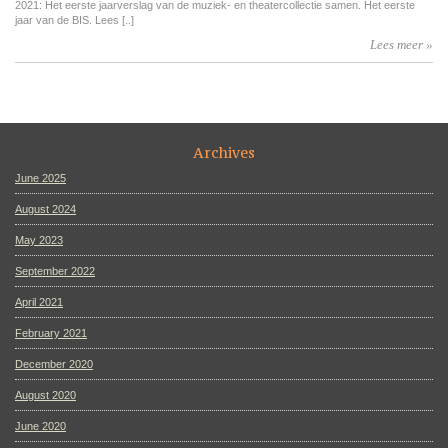
2021: Het eerste jaarverslag van de muziek- en theatercollectie samen. Het eerste
jaar van de BIS. Lees [..]
Lees meer »
Archives
June 2025
August 2024
May 2023
September 2022
April 2021
February 2021
December 2020
August 2020
June 2020