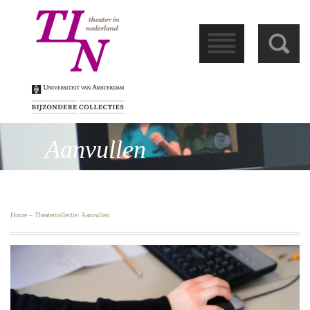
󰁖
󰀩
Aanvullen
Home
–
Theatercollectie
:
Aanvullen