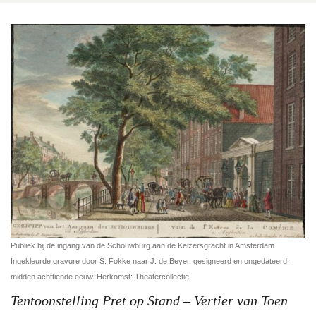
Publiek bij de ingang van de Schouwburg aan de Keizersgracht in Amsterdam.
Ingekleurde gravure door S. Fokke naar J. de Beyer, gesigneerd en ongedateerd;
midden achttiende eeuw. Herkomst: Theatercollectie.
Tentoonstelling Pret op Stand – Vertier van Toen