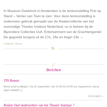
In Museum Geelvinck in Amsterdam is de tentoonstelling Pret op
Stand – Vertier van Toen te zien. Voor deze tentoonstelling is
ondermeer gebruik gemaakt van de theatercollectie van het
voormalige Theater Instituut Nederland, nu in beheer bij de
Bijzondere Collecties UvA. Entertainment van de Grachtengordel
De gegoede burgerij uit de 17e, 18e en begin 19e
→
Categories:
Nieuws
Newest
󰀃
Berichten
TIN Reunie
Beste (oud-)collega's, Op 21 september van 14.00 tot 18.00 uur organiseren wij op
eigen initiatief [..]
Lees meer »
Reünie Oud medewerkers van het Theater Instituut ?