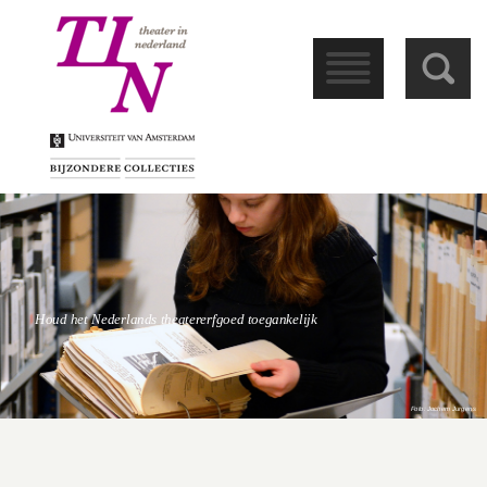
󰁖
󰀩
Houd het Nederlands theatererfgoed toegankelijk
Foto: Jochem Jurgens