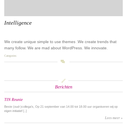
Intelligence
We create unique simple to use themes .We create trends that
many follow. We are mad about WordPress. We innovate.
Categories:
Newest
󰀃
Berichten
TIN Reunie
Beste (oud-)collega's, Op 21 september van 14.00 tot 18.00 uur organiseren wij op
eigen initiatief [..]
Lees meer »