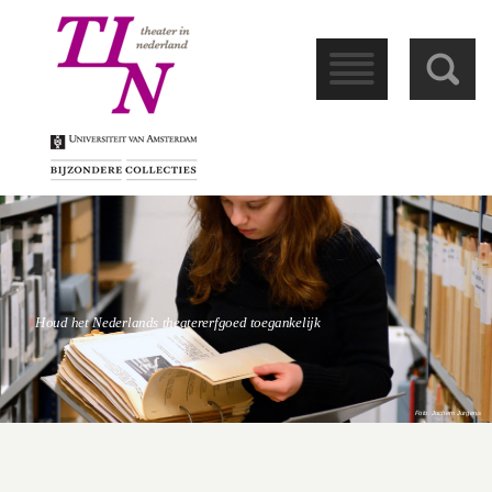
󰁖
󰀩
Houd het Nederlands theatererfgoed toegankelijk
Foto: Jochem Jurgens